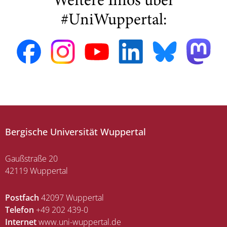
Weitere Infos über
#UniWuppertal:
Bergische Universität Wuppertal
Gaußstraße 20
42119 Wuppertal
Postfach
42097 Wuppertal
Telefon
+49 202 439-0
Internet
www.uni-wuppertal.de