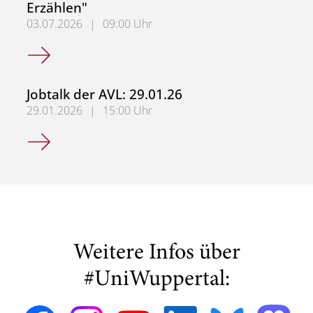
Erzählen"
03.07.2026
|
09:00 Uhr
Studientag der AVL: "Lost in translation? Inter-, Cross- u
Jobtalk der AVL: 29.01.26
29.01.2026
|
15:00 Uhr
Jobtalk der AVL: 29.01.26
Weitere Infos über
#UniWuppertal: