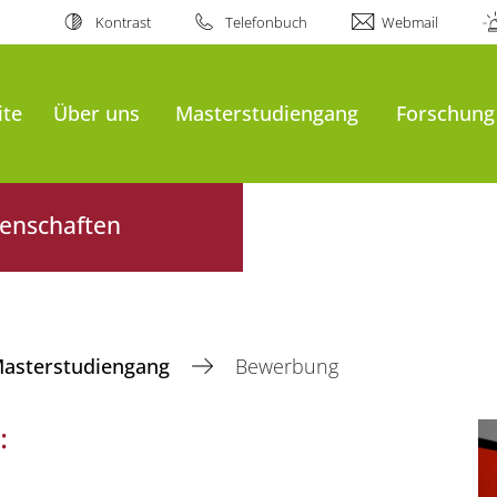
Kontrast
Telefonbuch
Webmail
ite
Über uns
Masterstudiengang
Forschung
senschaften
asterstudiengang
Bewerbung
: