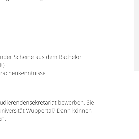
ender Scheine aus dem Bachelor
t)
prachenkenntnisse
tudierendensekretariat
bewerben. Sie
 Universität Wuppertal? Dann können
n.