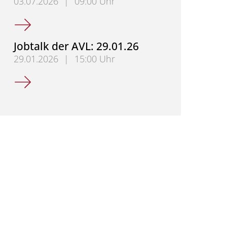
03.07.2026
|
09:00 Uhr
Studientag der AVL: "Lost in translation? Inter-, Cr
Jobtalk der AVL: 29.01.26
29.01.2026
|
15:00 Uhr
Jobtalk der AVL: 29.01.26