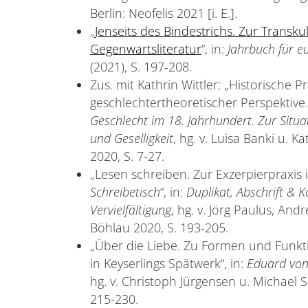
Berlin: Neofelis 2021 [i. E.].
„
Jenseits des Bindestrichs. Zur Transku
Gegenwartsliteratur
“, in:
Jahrbuch für e
(2021), S. 197-208.
Zus. mit Kathrin Wittler: „Historische P
geschlechtertheoretischer Perspektive.
Geschlecht im 18. Jahrhundert. Zur Situa
und Geselligkeit
, hg. v. Luisa Banki u. K
2020, S. 7-27.
„Lesen schreiben. Zur Exzerpierpraxis
Schreibetisch
“, in:
Duplikat, Abschrift & K
Vervielfältigung
, hg. v. Jörg Paulus, An
Böhlau 2020, S. 193-205.
„Über die Liebe. Zu Formen und Funkt
in Keyserlings Spätwerk“, in:
Eduard von
hg. v. Christoph Jürgensen u. Michael Sc
215-230.