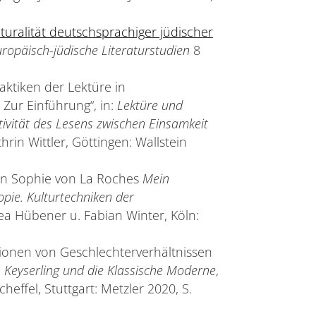
lturalität deutschsprachiger jüdischer
uropäisch-jüdische Literaturstudien
8
raktiken der Lektüre in
 Zur Einführung“, in:
Lektüre und
tivität des Lesens zwischen Einsamkeit
athrin Wittler, Göttingen: Wallstein
 in Sophie von La Roches
Mein
opie. Kulturtechniken der
drea Hübener u. Fabian Winter, Köln:
ionen von Geschlechterverhältnissen
 Keyserling und die Klassische Moderne
,
heffel, Stuttgart: Metzler 2020, S.