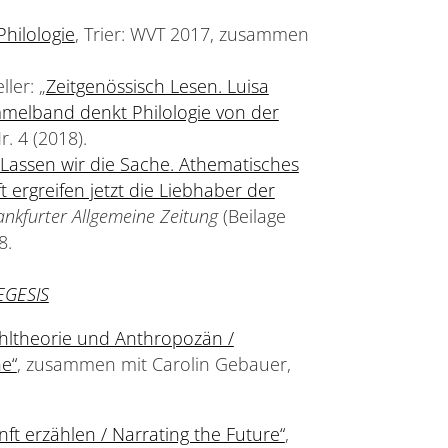
Philologie
, Trier: WVT 2017, zusammen
ler: „
Zeitgenössisch Lesen. Luisa
mmelband denkt Philologie von der
r. 4 (2018).
„Lassen wir die Sache. Athematisches
t ergreifen jetzt die Liebhaber der
ankfurter Allgemeine Zeitung
(Beilage
8.
EGESIS
hltheorie und Anthropozän /
e“
, zusammen mit Carolin Gebauer,
ft erzählen / Narrating the Future“
,