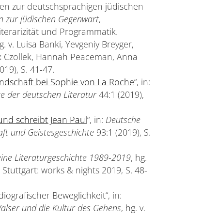
sen zur deutschsprachigen jüdischen
nen zur jüdischen Gegenwart
,
terarizität und Programmatik.
. v. Luisa Banki, Yevgeniy Breyger,
ax Czollek, Hannah Peaceman, Anna
19), S. 41-47.
undschaft bei Sophie von La Roche
“, in:
hte der deutschen Literatur
44:1 (2019),
und schreibt Jean Paul
“, in:
Deutsche
haft und Geistesgeschichte
93:1 (2019), S.
eine Literaturgeschichte 1989-2019
, hg.
Stuttgart: works & nights 2019, S. 48-
ografischer Beweglichkeit“, in:
alser und die Kultur des Gehens
, hg. v.