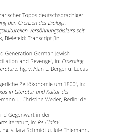
erarischer Topos deutschsprachiger
ang den Grenzen des Dialogs.
gskulturellen Versöhnungsdiskurs seit
, Bielefeld: Transcript [in
Third Generation German Jewish
iliation and Revenge“, in:
Emerging
terature
, hg. v. Alan L. Berger u. Lucas
gerliche Zeitökonomie um 1800“, in:
s in Literatur und Kultur der
temann u. Christine Weder, Berlin: de
und Gegenwart in der
sliteratur“, in:
Re-Claim!
, hg. v. Jara Schmidt u. Jule Thiemann,