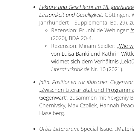
Lektüre und Geschlecht im 18. Jahrhunder
Einsamkeit und Geselligkeit
,
Göttingen: W
Jahrhundert – Supplementa, Bd. 29), z
Rezension: Brunhilde Wehinger:
I
(2020), BDA 20-4.
Rezension: Miriam Seidler: „
Wie w
von Luisa Banki und Kathrin Wit
widmet sich dem Verhältnis ‚Lekt
Literaturkritik.de
Nr. 10 (2021).
Jalta. Positionen zur jüdischen Gegenwar
„Zwischen Literarizität und Programmat
Gegenwart“
, zusammen mit Yevgeniy B
Chernivsky, Max Czollek, Hannah Pea
Haselberg.
Orbis Litterarum
, Special Issue:
„Materia