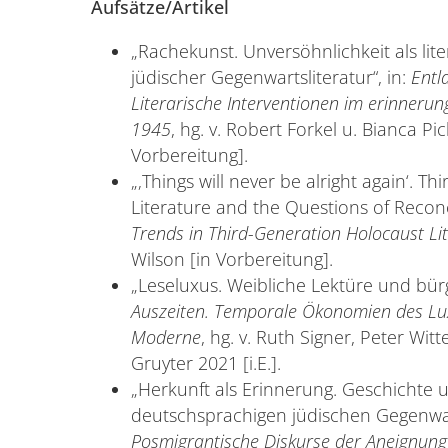
Aufsätze/Artikel
„Rachekunst. Unversöhnlichkeit als lit
jüdischer Gegenwartsliteratur“, in:
Entl
Literarische Interventionen im erinnerun
1945
, hg. v. Robert Forkel u. Bianca Pick
Vorbereitung].
„‚Things will never be alright again‘. 
Literature and the Questions of Reconc
Trends in Third-Generation Holocaust Li
Wilson [in Vorbereitung].
„Leseluxus. Weibliche Lektüre und bür
Auszeiten. Temporale Ökonomien des Luxu
Moderne
, hg. v. Ruth Signer, Peter Wit
Gruyter 2021 [i.E.].
„Herkunft als Erinnerung. Geschichte 
deutschsprachigen jüdischen Gegenwart
Posmigrantische Diskurse der Aneignung