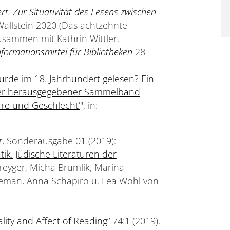
t. Zur Situativität des Lesens zwischen
allstein 2020 (Das achtzehnte
usammen mit Kathrin Wittler.
nformationsmittel für Bibliotheken
28
urde im 18. Jahrhundert gelesen? Ein
tler herausgegebener Sammelband
üre und Geschlecht‘
", in:
t
, Sonderausgabe 01 (2019):
ik. Jüdische Literaturen der
reyger, Micha Brumlik, Marina
ceman, Anna Schapiro u. Lea Wohl von
lity and Affect of Reading“
74:1 (2019).