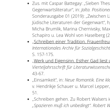
Zus. mit Caspar Battegay: „Sieben The
Gegenwartsliteratur“, in:
Jalta. Positio
Sonderausgabe 01 (2019): „Zwischen Li
Jüdische Literaturen der Gegenwart“, hg
Micha Brumlik, Marina Chernivsky, M
Schapiro u. Lea Wohl von Haselberg (20
„
Schreiben einer Tradition. Frauenfre
Internationales Archiv für Sozialgeschic
S. 157-175.
„
Werk und Eigensinn. Esther Gad liest 
Vierteljahrsschrift für Literaturwissensc
43-67.
„Einsamkeit“, in:
Neue Romantik. Eine
kl
v. Hendrikje Schauer u. Marcel Lepper, 
51.
„Schreiben gehen. Zu Robert Walsers idi
„Spazieren muß ich unbedingt“. Robert W